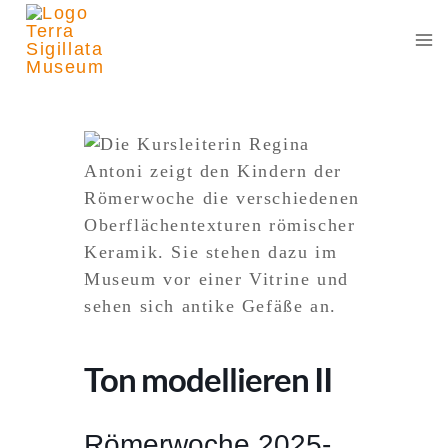
Zum
Inhalt
springen
Ton modellieren II
Römerwoche 2025-