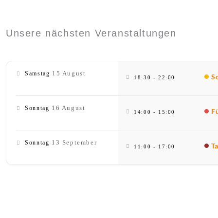
Unsere nächsten Veranstaltungen
15 August
Samstag
S
18:30
-
22:00
16 August
Sonntag
F
14:00
-
15:00
13 September
Sonntag
T
11:00
-
17:00