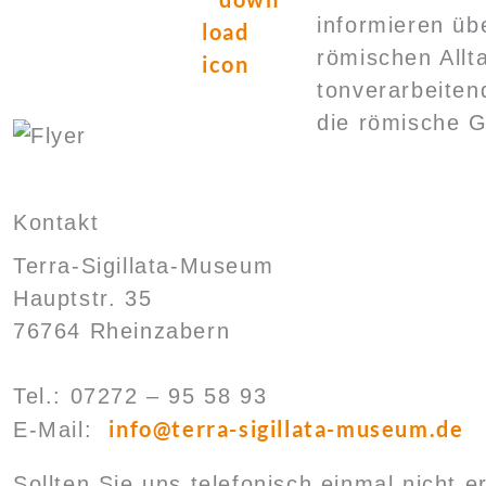
informieren ü
römischen Allta
tonverarbeiten
die römische G
Kontakt
Terra-Sigillata-Museum
Hauptstr. 35
76764 Rheinzabern
Tel.: 07272 – 95 58 93
info@terra-sigillata-museum.de
E-Mail:
Sollten Sie uns telefonisch einmal nicht e