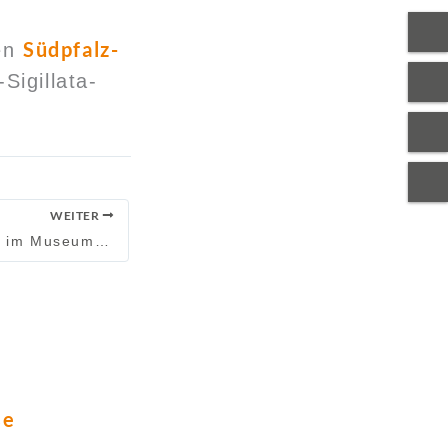
Südpfalz-
hen
Sigillata-
!
WEITER
Mehrsprachigkeit im Museum wird von EU-Programm INTERREG VI gefördert