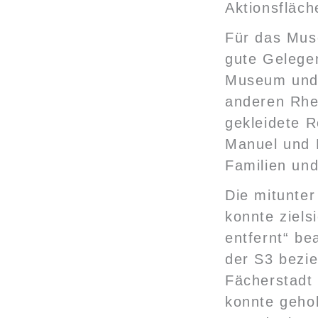
Aktionsfläc
Für das Mus
gute Gelege
Museum und 
anderen Rhei
gekleidete R
Manuel und 
Familien und
Die mitunte
konnte ziels
entfernt“ b
der S3 bezi
Fächerstadt 
konnte geho