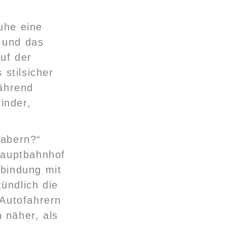
uhe eine
 und das
uf der
 stilsicher
während
inder,
zabern?“
Hauptbahnhof
nbindung mit
ündlich die
 Autofahrern
 näher, als