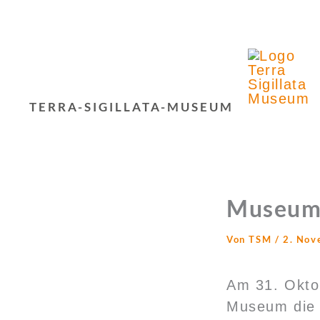
Zum
Inhalt
springen
TERRA-SIGILLATA-MUSEUM
Museum 
Von
TSM
/
2. Nov
Am 31. Oktob
Museum die 