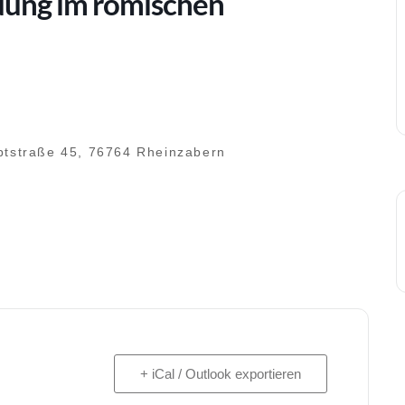
dung im römischen
ptstraße 45, 76764 Rheinzabern
+ iCal / Outlook exportieren