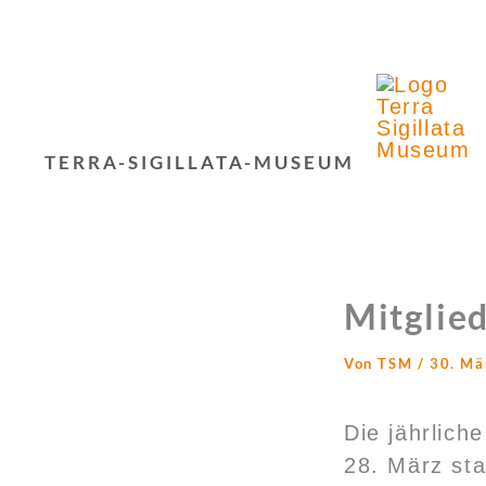
Zum
Inhalt
springen
TERRA-SIGILLATA-MUSEUM
Mitglie
Von
TSM
/
30. Mä
Die jährlic
28. März sta