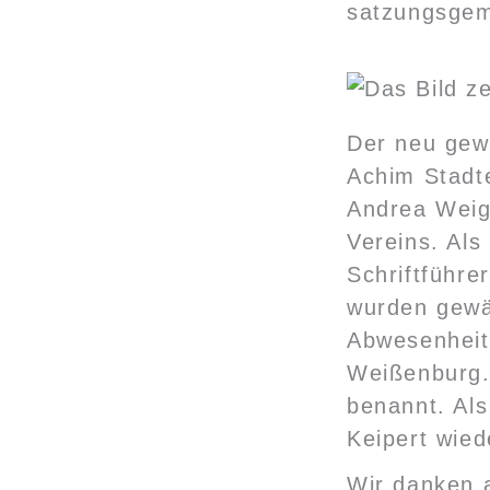
satzungsge
Der neu gew
Achim Stadt
Andrea Weige
Vereins. Al
Schriftführe
wurden gewäh
Abwesenheit)
Weißenburg.
benannt. Al
Keipert wied
Wir danken a