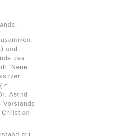
 zusammen:
t) und
ende des
hlt. Neue
isitzer
(in
r. Astrid
s Vorstands
Christian
rstand mit