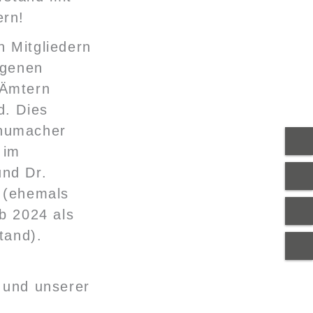
ern!
 Mitgliedern
igenen
 Ämtern
d. Dies
humacher
 im
nd Dr.
 (ehemals
b 2024 als
tand).
s und unserer