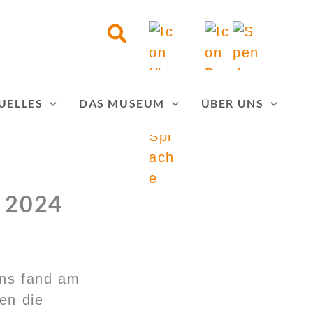
Suchen
UELLES
DAS MUSEUM
ÜBER UNS
z 2024
ins fand am
en die