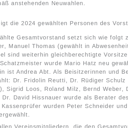
mäß anstehenden Neuwahlen.
ählte Gesamtvorstand setzt sich wie folgt
er, Manuel Thomas (gewählt in Abwesenhei
l sind weiterhin gleichberechtigte Vorsitz
s Schatzmeister wurde Mario Hatz neu gewä
rin ist Andrea Abt. Als Beisitzerinnen und Be
lt: Dr. Fridolin Reutti, Dr. Rüdiger Schulz 
, Sigrid Loos, Roland Milz, Bernd Weber, D
 Dr. David Hissnauer wurde als Berater de
s Kassenprüfer wurden Peter Schneider und 
ergewählt.
llen Vereinsmitgliedern, die den Gesamtvo