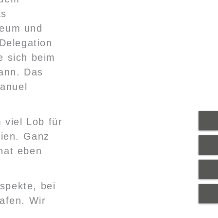
as
seum und
Delegation
e sich beim
ann. Das
Manuel
viel Lob für
ien. Ganz
 hat eben
spekte, bei
afen. Wir