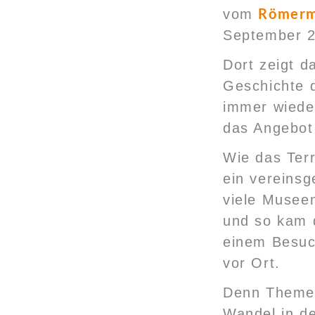
Römerm
vom
September 2
Dort zeigt 
Geschichte 
immer wiede
das Angebo
Wie das Ter
ein vereins
viele Musee
und so kam 
einem Besuc
vor Ort.
Denn Themen 
Wandel in de