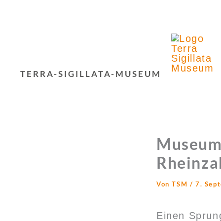
Zum
Inhalt
springen
TERRA-SIGILLATA-MUSEUM
Museums
Rheinza
Von
TSM
/
7. Sep
Einen Sprun