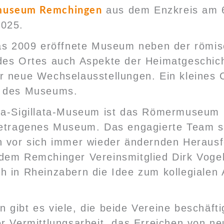
useum Remchingen
aus dem Enzkreis am 
025.
das 2009 eröffnete Museum neben der römi
des Ortes auch Aspekte der Heimatgeschic
r neue Wechselausstellungen. Ein kleines 
t des Museums.
ra-Sigillata-Museum ist das Römermuseum
getragenes Museum. Das engagierte Team s
n vor sich immer wieder ändernden Heraus
dem Remchinger Vereinsmitglied Dirk Vogel
h in Rheinzabern die Idee zum kollegialen
gibt es viele, die beide Vereine beschäfti
r Vermittlungsarbeit, das Erreichen von n