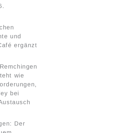
6.
schen
hte und
Café ergänzt
 Remchingen
teht wie
forderungen,
ey bei
 Austausch
gen: Der
euem