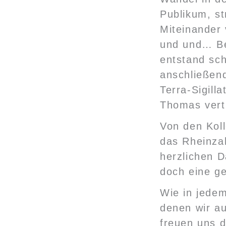
Publikum, s
Miteinander
und und… Be
entstand sch
anschließen
Terra-Sigil
Thomas vert
Von den Kol
das Rheinza
herzlichen D
doch eine g
Wie in jedem
denen wir au
freuen uns 