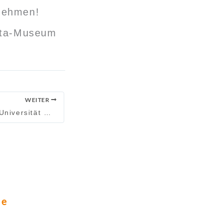
nehmen!
WEITER
Studierende der Universität Mainz auf Exkursion in Rheinzabern