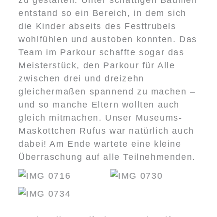
entstand so ein Bereich, in dem sich
die Kinder abseits des Festtrubels
wohlfühlen und austoben konnten. Das
Team im Parkour schaffte sogar das
Meisterstück, den Parkour für Alle
zwischen drei und dreizehn
gleichermaßen spannend zu machen –
und so manche Eltern wollten auch
gleich mitmachen. Unser Museums-
Maskottchen Rufus war natürlich auch
dabei! Am Ende wartete eine kleine
Diese Flotte galt
Überraschung auf alle Teilnehmenden.
es zu versenken
Rufus wacht über
Vulcanus hat
– ohne die
den Parkour
Minervas Schild
Schiffe
schon fast fertig
anzufassen!
und braucht Hilfe